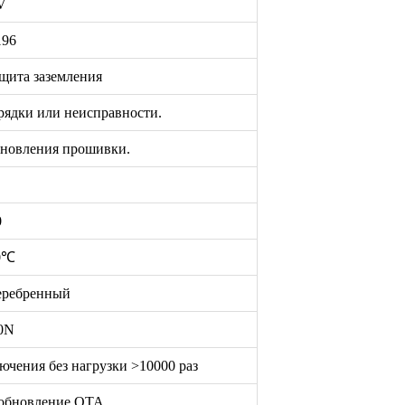
V
196
щита заземления
рядки или неисправности.
обновления прошивки.
0
0℃
еребренный
0N
ючения без нагрузки >10000 раз
обновление OTA