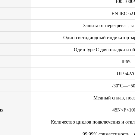
100-1000
EN IEC 62
Защита от перегрева，за
Один светодиодный индикатор за
Один type C для отладки и 
IP65
UL94-V
-30℃—+5
Медный сплав, пос
ия
45N<F<10
Количество циклов подключения и откл
99.99% совместимость，