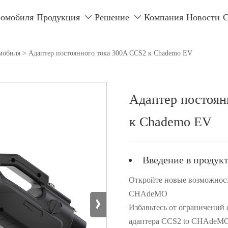
ромобиля
Продукция
Решение
Компания
Новости
С


мобиля
>
Адаптер постоянного тока 300A CCS2 к Chademo EV
Адаптер постоян
к Chademo EV
Введение в продук
Откройте новые возможност
CHAdeMO
›
Избавьтесь от ограничений
адаптера CCS2 to CHAdeMO.