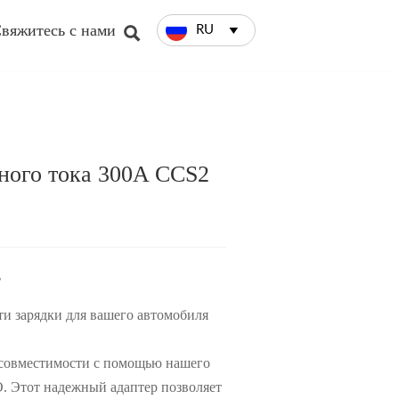
вяжитесь с нами

RU

ного тока 300A CCS2
т
и зарядки для вашего автомобиля
 совместимости с помощью нашего
 Этот надежный адаптер позволяет