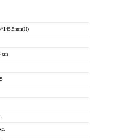
*145.5mm(H)
5 cm
.5
с.
с.